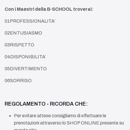
Con i Maestri della B-SCHOOL troverai:
01
PROFESSIONALITA’
02
ENTUSIASMO
03
RISPETTO
04
DISPONIBILITA’
05
DIVERTIMENTO
06
SORRISO
REGOLAMENTO - RICORDA CHE:
Per evitare attese consigliamo di effettuare le
prenotazioni attraverso lo SHOP ONLINE presente su