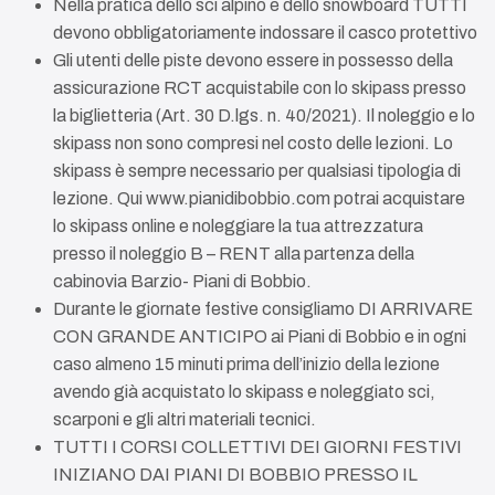
Nella pratica dello sci alpino e dello snowboard TUTTI
devono obbligatoriamente indossare il casco protettivo
Gli utenti delle piste devono essere in possesso della
assicurazione RCT acquistabile con lo skipass presso
la biglietteria (Art. 30 D.lgs. n. 40/2021). Il noleggio e lo
skipass non sono compresi nel costo delle lezioni. Lo
skipass è sempre necessario per qualsiasi tipologia di
lezione. Qui www.pianidibobbio.com potrai acquistare
lo skipass online e noleggiare la tua attrezzatura
presso il noleggio B – RENT alla partenza della
cabinovia Barzio- Piani di Bobbio.
Durante le giornate festive consigliamo DI ARRIVARE
CON GRANDE ANTICIPO ai Piani di Bobbio e in ogni
caso almeno 15 minuti prima dell’inizio della lezione
avendo già acquistato lo skipass e noleggiato sci,
scarponi e gli altri materiali tecnici.
TUTTI I CORSI COLLETTIVI DEI GIORNI FESTIVI
INIZIANO DAI PIANI DI BOBBIO PRESSO IL