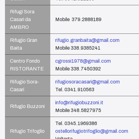
Rifugi Sora
Casari da
Mobile 379.2888189
AMBRO
Rifugio Gran
rifugio.granbaita@gmail.com
Baita
Mobile 338.9385241
Centro Fondo
cgrossi1978@gmail.com
RISTORANTE
Mobile 338.7450392
Rifugio Sora-
rifugiosoracasari@gmail.com
Casari
Tel. 0341.910563
info@rifugiobuzzoni.it
Rifugio Buzzoni
Mobile 348.5827975
Tel. 0345.1969386
Rifugio Trifoglio
ostellorifugiotrifoglio@gmail.com
Valtorta