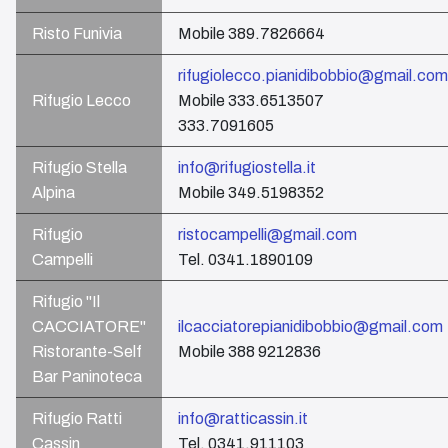
Risto Funivia
Mobile 389.7826664
rifugiolecco.pianidibobbio@gmail.com
Rifugio Lecco
Mobile 333.6513507
333.7091605
Rifugio Stella
info@rifugiostella.it
Alpina
Mobile 349.5198352
Rifugio
ristocampelli@gmail.com
Campelli
Tel. 0341.1890109
Rifugio "Il
CACCIATORE"
ilcacciatorepianidibobbio@gmail.com
Ristorante-Self
Mobile 388 9212836
Bar Paninoteca
Rifugio Ratti
info@ratticassin.it
Cassin
Tel. 0341.911103