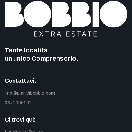
Tante località,
un unico Comprensorio.
Contattaci:
info@pianidibobbio.com
0341996101
Ci trovi qui:
Località La Piazza, 1