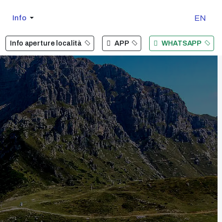
Seleziona 
EN
Info
Info aperture località
APP
WHATSAPP