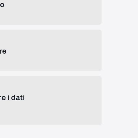
io
re
e i dati